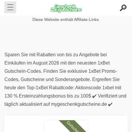
Diese Website enthält Affiliate-Links.
Sparen Sie mit Rabatten von bis zu Angebote bei
Einkäufen im August 2026 mit den neuesten 1xBet
Gutschein-Codes. Finden Sie exklusive 1xBet Promo-
Codes, Gutscheine und Sonderangebote. Ergreifen Sie
heute den Top-1xBet Rabattcode: Aktionscode 1xbet mit
130 % Ersteinzahlungsbonus bis zu 100$ ✔️ Verifiziert und
täglich aktualisiert auf mygeschenkgutscheine.de ✔️
Gutscheincode