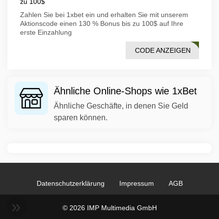
zu 100$
Zahlen Sie bei 1xbet ein und erhalten Sie mit unserem
Aktionscode einen 130 % Bonus bis zu 100$ auf Ihre
erste Einzahlung
CODE ANZEIGEN
E130
Ähnliche Online-Shops wie 1xBet
Ähnliche Geschäfte, in denen Sie Geld
sparen können.
Datenschutzerklärung
Impressum
AGB
© 2026 IMP Multimedia GmbH