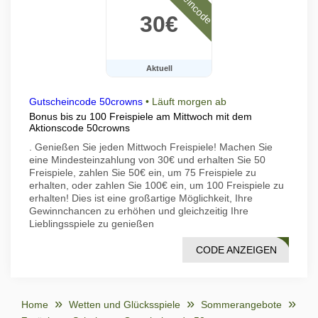
30€
Aktuell
Gutscheincode 50crowns
•
Läuft morgen ab
Bonus bis zu 100 Freispiele am Mittwoch mit dem
Aktionscode 50crowns
. Genießen Sie jeden Mittwoch Freispiele! Machen Sie
eine Mindesteinzahlung von 30€ und erhalten Sie 50
Freispiele, zahlen Sie 50€ ein, um 75 Freispiele zu
erhalten, oder zahlen Sie 100€ ein, um 100 Freispiele zu
erhalten! Dies ist eine großartige Möglichkeit, Ihre
Gewinnchancen zu erhöhen und gleichzeitig Ihre
Lieblingsspiele zu genießen
CODE ANZEIGEN
PINS
Home
Wetten und Glücksspiele
Sommerangebote