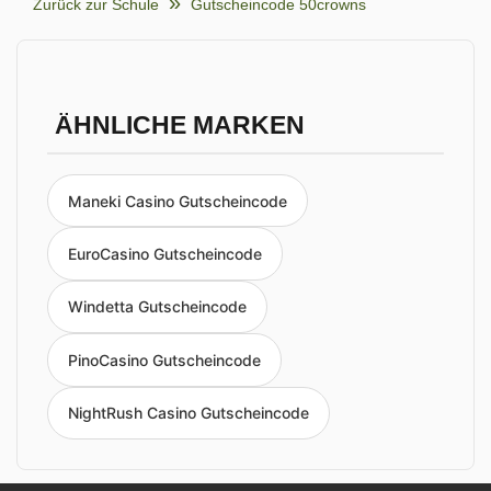
Zurück zur Schule
Gutscheincode 50crowns
ÄHNLICHE MARKEN
Maneki Casino Gutscheincode
EuroCasino Gutscheincode
Windetta Gutscheincode
PinoCasino Gutscheincode
NightRush Casino Gutscheincode