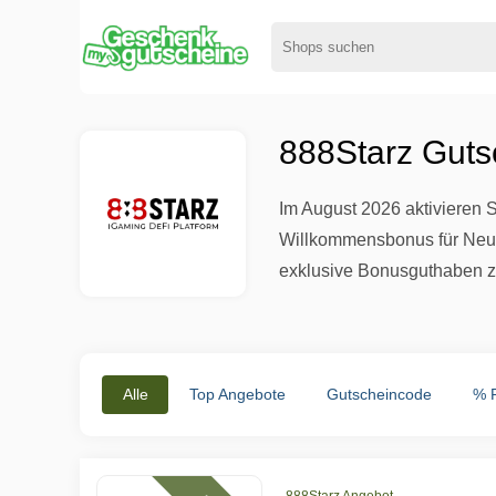
888Starz Guts
Im August 2026 aktivieren 
Willkommensbonus für Neuk
exklusive Bonusguthaben zu
Alle
Top Angebote
Gutscheincode
% 