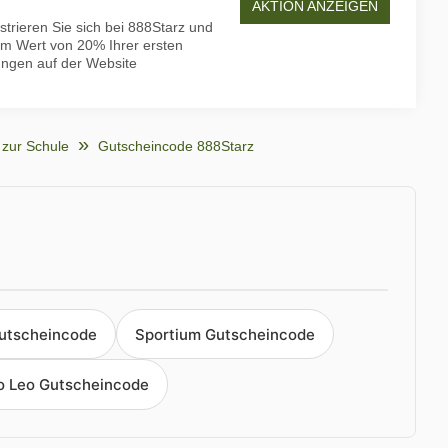
AKTION ANZEIGEN
strieren Sie sich bei 888Starz und
 im Wert von 20% Ihrer ersten
ungen auf der Website
 zur Schule
Gutscheincode 888Starz
utscheincode
Sportium Gutscheincode
o Leo Gutscheincode