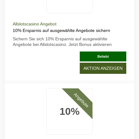
Allslotscasino Angebot
10% Ersparnis auf ausgewählte Angebote sichern
Sichern Sie sich 10% Ersparnis auf ausgewählte
Angebote bei Allslotscasino. Jetzt Bonus aktivieren
Beliebt
AKTION ANZEIGEN
Angebote
10%