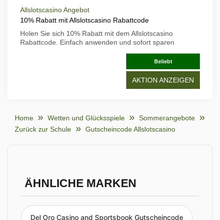
Allslotscasino Angebot
10% Rabatt mit Allslotscasino Rabattcode
Holen Sie sich 10% Rabatt mit dem Allslotscasino
Rabattcode. Einfach anwenden und sofort sparen
Beliebt
AKTION ANZEIGEN
Home
Wetten und Glücksspiele
Sommerangebote
Zurück zur Schule
Gutscheincode Allslotscasino
ÄHNLICHE MARKEN
Del Oro Casino and Sportsbook Gutscheincode