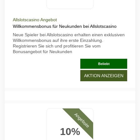
Allslotscasino Angebot
Willkommensbonus für Neukunden bei Allslotscasino
Neue Spieler bei Allslotscasino erhalten einen exklusiven
Willkommensbonus auf ihre erste Einzahlung.
Registrieren Sie sich und profitieren Sie vom
Bonusangebot für Neukunden
Beliebt
AKTION ANZEIGEN
Angebote
10%