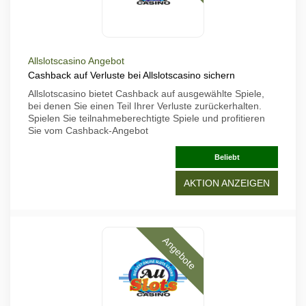
Allslotscasino Angebot
Cashback auf Verluste bei Allslotscasino sichern
Allslotscasino bietet Cashback auf ausgewählte Spiele,
bei denen Sie einen Teil Ihrer Verluste zurückerhalten.
Spielen Sie teilnahmeberechtigte Spiele und profitieren
Sie vom Cashback-Angebot
Beliebt
AKTION ANZEIGEN
Angebote