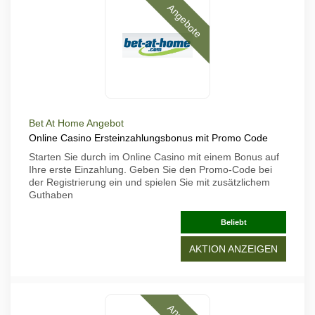
Angebote
Bet At Home Angebot
Online Casino Ersteinzahlungsbonus mit Promo Code
Starten Sie durch im Online Casino mit einem Bonus auf
Ihre erste Einzahlung. Geben Sie den Promo-Code bei
der Registrierung ein und spielen Sie mit zusätzlichem
Guthaben
Beliebt
AKTION ANZEIGEN