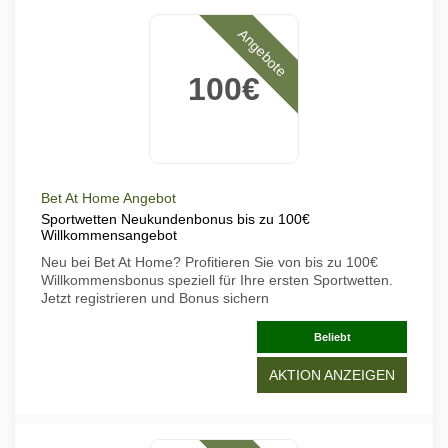
Angebote
100€
Bet At Home Angebot
Sportwetten Neukundenbonus bis zu 100€
Willkommensangebot
Neu bei Bet At Home? Profitieren Sie von bis zu 100€
Willkommensbonus speziell für Ihre ersten Sportwetten.
Jetzt registrieren und Bonus sichern
Beliebt
AKTION ANZEIGEN