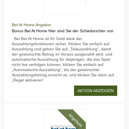
Bet At Home Angebot
Bonus Bet At Home Hier sind Sie der Schiedsrichter von
. Bei Bet At Home ist Ihr Geld dank der
Auszahlungsfunktionen sicher. Klicken Sie einfach auf
Auszahlung und gehen Sie auf „Teilauszahlung“, damit
der gewünschte Betrag im Voraus ausgezahlt wird. und
automatische Auszahlung für diejenigen, die das Spiel
nicht live verfolgen können, klicken Sie einfach auf
„Automatische Auszahlung“, bis der gewünschte
Auszahlungsbetrag erreicht ist, und klicken Sie dann auf
„Regel aktivieren“
AKTION ANZEIGEN
Angebote